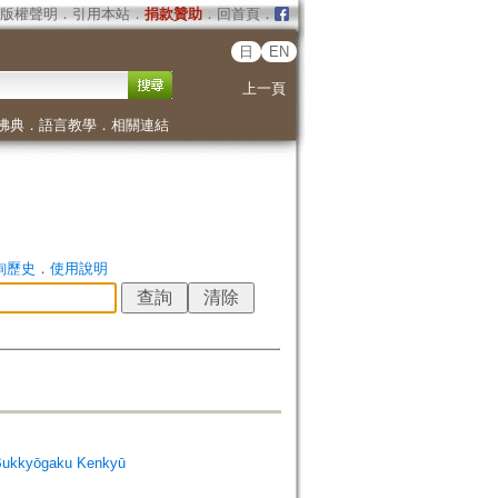
版權聲明
．
引用本站
．
捐款贊助
．
回首頁
．
日
EN
上一頁
佛典
．
語言教學
．
相關連結
詢歷史
．
使用說明
Bukkyōgaku Kenkyū