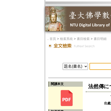
．
首頁
>
檢索系統
>
書目檢索
>
書目明細
閱讀本文
法然傳に
出處