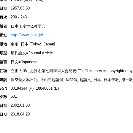
1957.03.30
日期
239 - 243
頁次
版者
日本印度学仏教学会
http://www.jaibs.jp/
網址
版地
東京, 日本 [Tokyo, Japan]
類型
期刊論文=Journal Article
語言
日文=Japanese
註項
立正大學における第七回學術大會紀要(二); This entry is copyrighted by INBU
鍵詞
源空聖人私日記; 送山門起請狀; 法然傳; 起請文; 日本; 日本佛教; 淨土教;
ISSN
00194344 (P); 18840051 (E)
601
次數
2002.01.30
日期
2018.04.20
日期