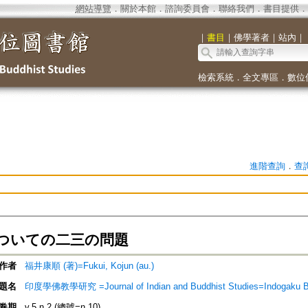
網站導覽
．
關於本館
．
諮詢委員會
．
聯絡我們
．
書目提供
．
｜
書目
｜
佛學著者
｜
站內
｜
檢索系統
．
全文專區
．
數位
進階查詢
．
查
ついての二三の問題
作者
福井康順 (著)=Fukui, Kojun (au.)
題名
印度學佛教學研究 =Journal of Indian and Buddhist Studies=Indogaku 
卷期
v.5 n.2 (總號=n.10)