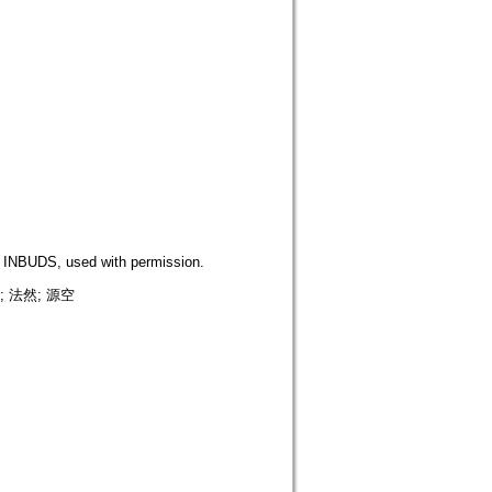
DS, used with permission.
 法然; 源空