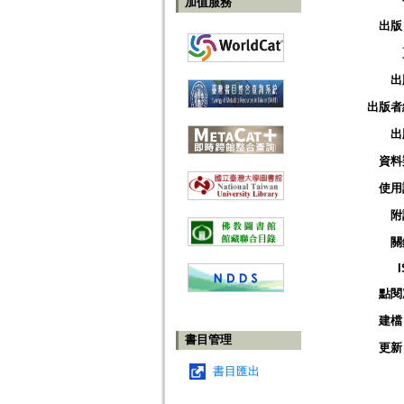
加值服務
出版
出
出版者
出
資料
使用
附
關
點閱
建檔
書目管理
更新
書目匯出