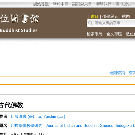
網站導覽
．
關於本館
．
諮詢委員會
．
聯絡我們
．
書目提供
．
｜
書目
｜
佛學著者
｜
站內
｜
檢索系統
．
全文專區
．
數位
進階查詢
．
查
古代佛教
作者
伊藤唯真 (著)=Ito, Yuishin (au.)
題名
印度學佛教學研究 =Journal of Indian and Buddhist Studies=Indogaku 
卷期
v.6 n.1 (總號=n.11)