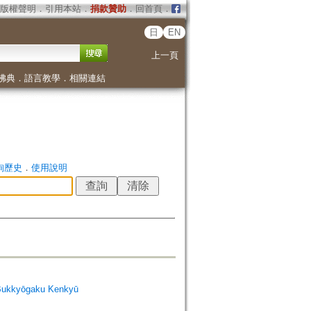
版權聲明
．
引用本站
．
捐款贊助
．
回首頁
．
日
EN
上一頁
佛典
．
語言教學
．
相關連結
詢歷史
．
使用說明
Bukkyōgaku Kenkyū