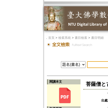
．
首頁
>
檢索系統
>
書目檢索
>
書目明細
閱讀本文
菩薩僧と
出處