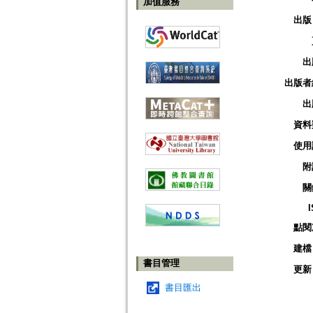
加值服務
出版
出
出版者
出
資料
使用
附
關
點閱
建檔
書目管理
更新
書目匯出