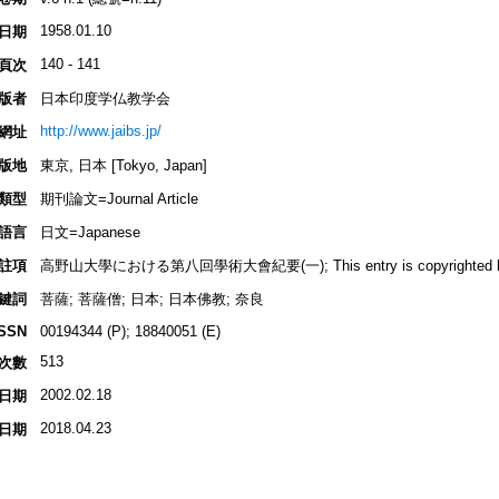
1958.01.10
日期
140 - 141
頁次
版者
日本印度学仏教学会
http://www.jaibs.jp/
網址
版地
東京, 日本 [Tokyo, Japan]
類型
期刊論文=Journal Article
語言
日文=Japanese
註項
高野山大學における第八回學術大會紀要(一); This entry is copyrighted by IN
鍵詞
菩薩; 菩薩僧; 日本; 日本佛教; 奈良
ISSN
00194344 (P); 18840051 (E)
513
次數
2002.02.18
日期
2018.04.23
日期