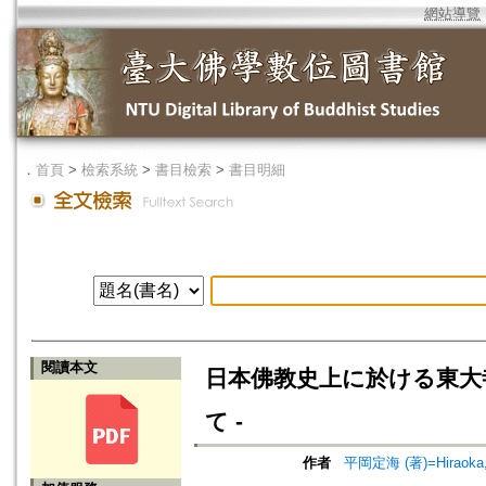
網站導覽
．
首頁
>
檢索系統
>
書目檢索
>
書目明細
閱讀本文
日本佛教史上に於ける東大
て -
作者
平岡定海 (著)=Hiraoka, J