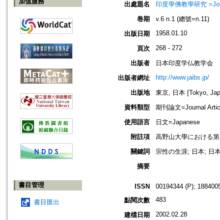
加值服務
出處題名
印度學佛教學研究 =Journal 
卷期
v.6 n.1 (總號=n.11)
1958.01.10
出版日期
268 - 272
頁次
出版者
日本印度学仏教学会
http://www.jaibs.jp/
出版者網址
出版地
東京, 日本 [Tokyo, Jap
資料類型
期刊論文=Journal Artic
使用語言
日文=Japanese
附註項
高野山大學における第八回學術大會紀
關鍵詞
宗性の生涯; 日本; 日
摘要
書目管理
ISSN
00194344 (P); 1884005
483
點閱次數
書目匯出
2002.02.28
建檔日期