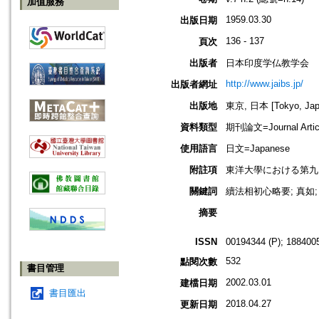
加值服務
1959.03.30
出版日期
136 - 137
頁次
出版者
日本印度学仏教学会
http://www.jaibs.jp/
出版者網址
出版地
東京, 日本 [Tokyo, Jap
資料類型
期刊論文=Journal Artic
使用語言
日文=Japanese
附註項
東洋大學における第九回學術大會紀要
關鍵詞
續法相初心略要; 真如; 道
摘要
ISSN
00194344 (P); 1884005
532
點閱次數
書目管理
2002.03.01
建檔日期
書目匯出
2018.04.27
更新日期