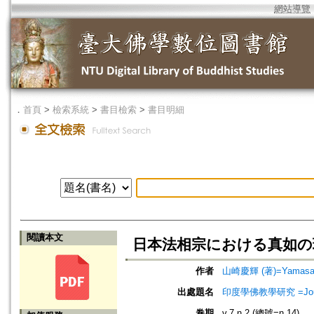
網站導覽
．
首頁
>
檢索系統
>
書目檢索
>
書目明細
閱讀本文
日本法相宗における真如の
作者
山崎慶輝 (著)=Yamasaki,
出處題名
印度學佛教學研究 =Journal 
卷期
v.7 n.2 (總號=n.14)