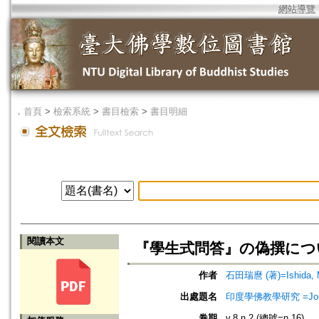
網站導覽
．
首頁
>
檢索系統
>
書目檢索
>
書目明細
閱讀本文
『學生式問答』の偽撰につ
作者
石田瑞麿 (著)=Ishida, M
出處題名
印度學佛教學研究 =Journal 
卷期
v.8 n.2 (總號=n.16)