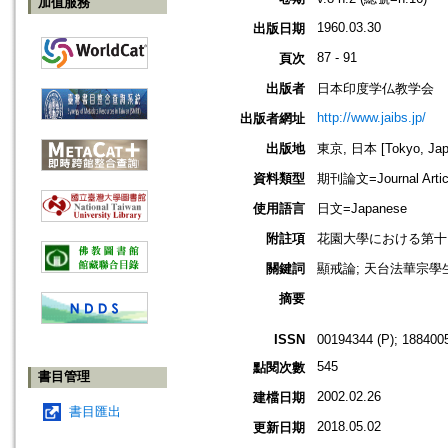
加值服務
1960.03.30
出版日期
87 - 91
頁次
出版者
日本印度学仏教学会
http://www.jaibs.jp/
出版者網址
出版地
東京, 日本 [Tokyo, Jap
資料類型
期刊論文=Journal Artic
使用語言
日文=Japanese
附註項
花園大學における第十回學術大會紀要
關鍵詞
顯戒論; 天台法華宗學生
摘要
ISSN
00194344 (P); 1884005
545
點閱次數
書目管理
2002.02.26
建檔日期
書目匯出
2018.05.02
更新日期