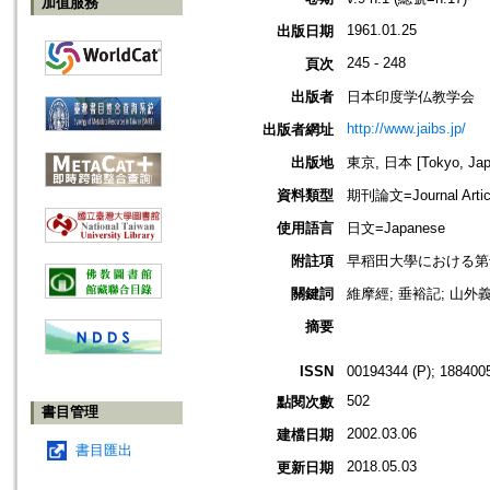
加值服務
1961.01.25
出版日期
245 - 248
頁次
出版者
日本印度学仏教学会
http://www.jaibs.jp/
出版者網址
出版地
東京, 日本 [Tokyo, Jap
資料類型
期刊論文=Journal Artic
使用語言
日文=Japanese
附註項
早稻田大學における第十一回學術大會
關鍵詞
維摩經; 垂裕記; 山外義
摘要
ISSN
00194344 (P); 1884005
502
點閱次數
書目管理
2002.03.06
建檔日期
書目匯出
2018.05.03
更新日期