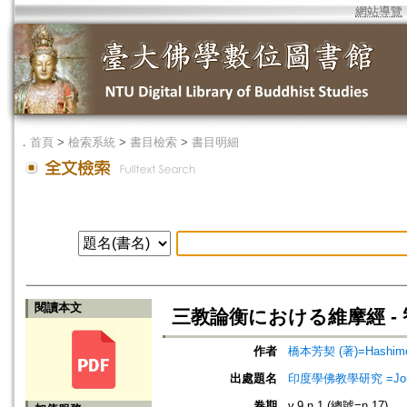
網站導覽
．
首頁
>
檢索系統
>
書目檢索
>
書目明細
閱讀本文
三教論衡における維摩經 -
作者
橋本芳契 (著)=Hashimoto
出處題名
印度學佛教學研究 =Journal 
卷期
v.9 n.1 (總號=n.17)