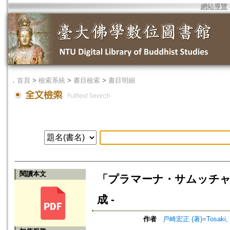
網站導覽
．
首頁
>
檢索系統
>
書目檢索
>
書目明細
閱讀本文
「プラマーナ・サムッチャ
成 -
作者
戸崎宏正 (著)=Tosaki, H