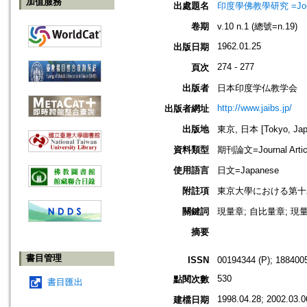
加值服務
出處題名
印度學佛教學研究 =Journal 
卷期
v.10 n.1 (總號=n.19)
1962.01.25
出版日期
274 - 277
頁次
出版者
日本印度学仏教学会
http://www.jaibs.jp/
出版者網址
出版地
東京, 日本 [Tokyo, Jap
資料類型
期刊論文=Journal Artic
使用語言
日文=Japanese
附註項
東京大學における第十二回學術大會紀
關鍵詞
現量章; 自比量章; 現量
摘要
書目管理
ISSN
00194344 (P); 1884005
530
點閱次數
書目匯出
1998.04.28; 2002.03.0
建檔日期