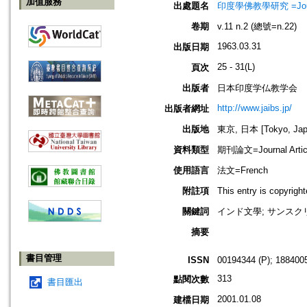
加值服務
出處題名
印度學佛教學研究 =Journal 
卷期
v.11 n.2 (總號=n.22)
1963.03.31
出版日期
25 - 31(L)
頁次
出版者
日本印度学仏教学会
http://www.jaibs.jp/
出版者網址
出版地
東京, 日本 [Tokyo, Jap
資料類型
期刊論文=Journal Artic
使用語言
法文=French
附註項
This entry is cop
關鍵詞
インド文學; サンスク
摘要
書目管理
ISSN
00194344 (P); 1884005
313
點閱次數
書目匯出
2001.01.08
建檔日期