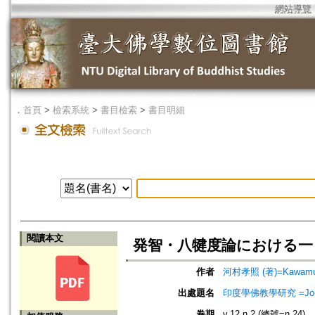
網站導覽
．
首頁
>
檢索系統
>
書目檢索
>
書目明細
閱讀本文
発智・八犍度論における一・二の問題
作者
河村孝照 (著)=Kawamura
出處題名
印度學佛教學研究 =Journal 
卷期
v.12 n.2 (總號=n.24)