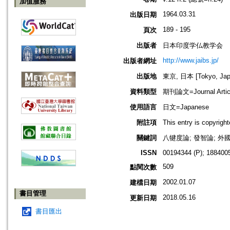
加值服務
1964.03.31
出版日期
189 - 195
頁次
出版者
日本印度学仏教学会
http://www.jaibs.jp/
出版者網址
出版地
東京, 日本 [Tokyo, Jap
資料類型
期刊論文=Journal Artic
使用語言
日文=Japanese
附註項
This entry is cop
關鍵詞
八犍度論; 發智論; 外
ISSN
00194344 (P); 1884005
509
點閱次數
2002.01.07
建檔日期
書目管理
2018.05.16
更新日期
書目匯出