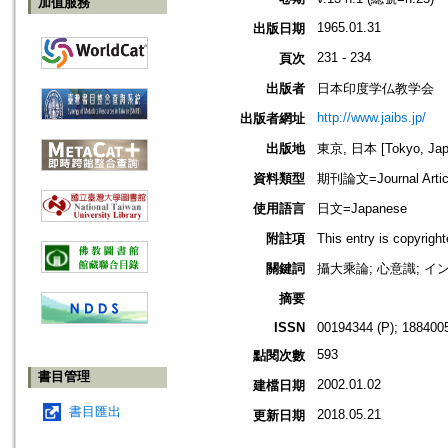
加值服務
1965.01.31
出版日期
231 - 234
頁次
出版者
日本印度学仏教学会
http://www.jaibs.jp/
出版者網址
出版地
東京, 日本 [Tokyo, Jap
資料類型
期刊論文=Journal Artic
使用語言
日文=Japanese
附註項
This entry is cop
關鍵詞
攝大乘論; 心意識; イ
摘要
ISSN
00194344 (P); 1884005
593
點閱次數
書目管理
2002.01.02
建檔日期
書目匯出
2018.05.21
更新日期