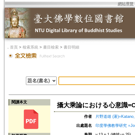
網站導覽
．
首頁
>
檢索系統
>
書目檢索
>
書目明細
閱讀本文
攝大乘論における心意識=Citta, M
作者
片野道雄 (著)=Katano, M
出處題名
印度學佛教學研究 =Journal 
卷期
v.13 n.1 (總號=n.25)