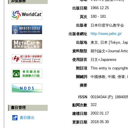
加值服務
1966.12.25
出版日期
180 - 181
頁次
出版者
日本印度学仏教学会
http://www.jaibs.jp/
出版者網址
出版地
東京, 日本 [Tokyo, Jap
資料類型
期刊論文=Journal Artic
使用語言
日文=Japanese
附註項
This entry is cop
關鍵詞
中國佛教; 中國; 僧肇
摘要
ISSN
00194344 (P); 1884005
322
點閱次數
書目管理
2002.01.17
建檔日期
書目匯出
2018.05.30
更新日期