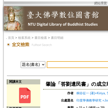
網站導覽
．
首頁
>
檢索系統
>
書目檢索
>
書目明細
閱讀本文
肇論「答劉遺民書」の成立
作者
桐谷征一 (著)=Kiriya, Sei
出處題名
印度學佛教學研究 =Journal 
卷期
v.15 n.1 (總號=n.29)