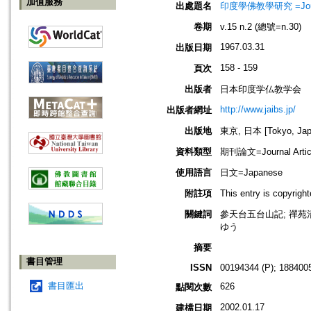
加值服務
出處題名
印度學佛教學研究 =Journal 
卷期
v.15 n.2 (總號=n.30)
1967.03.31
出版日期
158 - 159
頁次
出版者
日本印度学仏教学会
http://www.jaibs.jp/
出版者網址
出版地
東京, 日本 [Tokyo, Jap
資料類型
期刊論文=Journal Artic
使用語言
日文=Japanese
附註項
This entry is cop
關鍵詞
參天台五台山記; 禪苑清規;
ゆう
摘要
書目管理
ISSN
00194344 (P); 1884005
書目匯出
626
點閱次數
2002.01.17
建檔日期