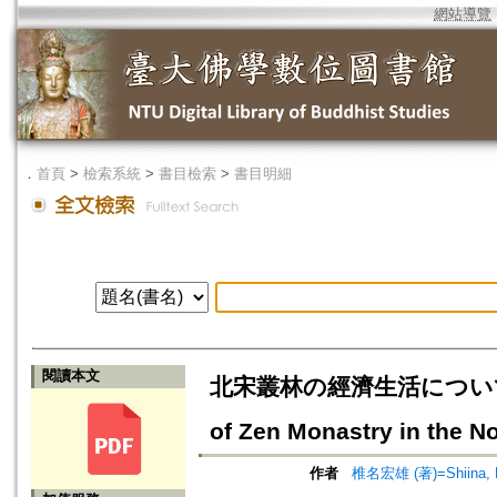
網站導覽
．
首頁
>
檢索系統
>
書目檢索
>
書目明細
閱讀本文
北宋叢林の經濟生活について - 
of Zen Monastry in the N
作者
椎名宏雄 (著)=Shiina, K