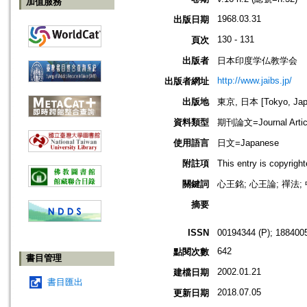
加值服務
1968.03.31
出版日期
130 - 131
頁次
出版者
日本印度学仏教学会
http://www.jaibs.jp/
出版者網址
出版地
東京, 日本 [Tokyo, Jap
資料類型
期刊論文=Journal Artic
使用語言
日文=Japanese
附註項
This entry is cop
關鍵詞
心王銘; 心王論; 禪法; 
摘要
ISSN
00194344 (P); 1884005
642
點閱次數
書目管理
2002.01.21
建檔日期
書目匯出
2018.07.05
更新日期