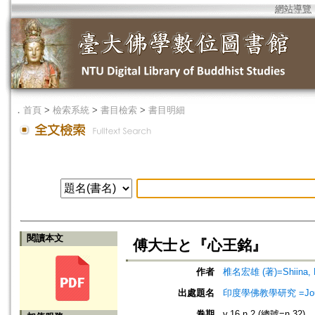
網站導覽
．
首頁
>
檢索系統
>
書目檢索
>
書目明細
閱讀本文
傅大士と『心王銘』
作者
椎名宏雄 (著)=Shiina, K
出處題名
印度學佛教學研究 =Journal 
卷期
v.16 n.2 (總號=n.32)