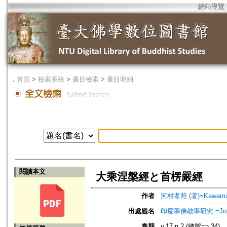
網站導覽
．
首頁
>
檢索系統
>
書目檢索
>
書目明細
閱讀本文
大乘涅槃經と首楞嚴經
作者
河村孝照 (著)=Kawamura
出處題名
印度學佛教學研究 =Journal 
卷期
v.17 n.2 (總號=n.34)