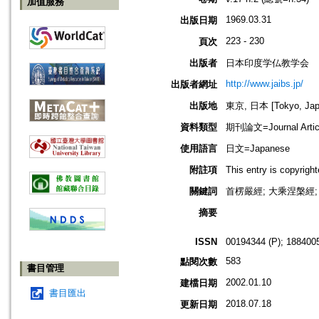
加值服務
1969.03.31
出版日期
223 - 230
頁次
出版者
日本印度学仏教学会
http://www.jaibs.jp/
出版者網址
出版地
東京, 日本 [Tokyo, Jap
資料類型
期刊論文=Journal Artic
使用語言
日文=Japanese
附註項
This entry is cop
關鍵詞
首楞嚴經; 大乘涅槃經;
摘要
ISSN
00194344 (P); 1884005
583
點閱次數
書目管理
2002.01.10
建檔日期
書目匯出
2018.07.18
更新日期