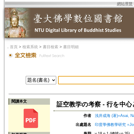
網站導覽
．
首頁
>
檢索系統
>
書目檢索
>
書目明細
閱讀本文
証空教学の考察 - 行を中心
作者
浅井成海 (著)=Asai, Nar
出處題名
印度學佛教學研究 =Journal 
卷期
v.18 n.1 (總號=n.35)