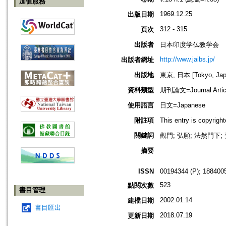
加值服務
1969.12.25
出版日期
312 - 315
頁次
出版者
日本印度学仏教学会
http://www.jaibs.jp/
出版者網址
出版地
東京, 日本 [Tokyo, Jap
資料類型
期刊論文=Journal Artic
使用語言
日文=Japanese
附註項
This entry is cop
關鍵詞
觀門; 弘願; 法然門下;
摘要
ISSN
00194344 (P); 1884005
523
點閱次數
書目管理
2002.01.14
建檔日期
書目匯出
2018.07.19
更新日期