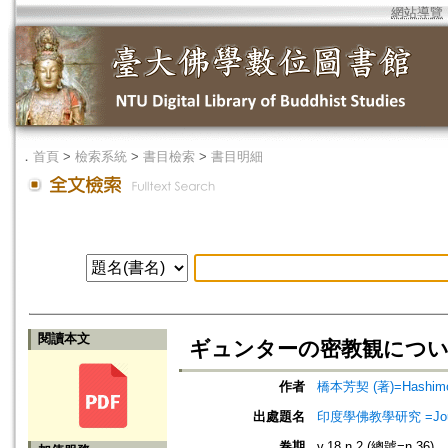
網站導覽
．
首頁
>
檢索系統
>
書目檢索
>
書目明細
閱讀本文
ギュンターの密教観につ
作者
橋本芳契 (著)=Hashimoto
出處題名
印度學佛教學研究 =Journal 
卷期
v.18 n.2 (總號=n.36)