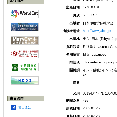
加值服務
1970.03.31
出版日期
552 - 557
頁次
出版者
日本印度学仏教学会
http://www.jaibs.jp/
出版者網址
出版地
東京, 日本 [Tokyo, Jap
資料類型
期刊論文=Journal Artic
使用語言
日文=Japanese
附註項
This entry is cop
關鍵詞
インド佛教; インド; 密
い
摘要
ISSN
00194344 (P); 1884005
書目管理
425
點閱次數
書目匯出
2002.01.25
建檔日期
2018.07.23
更新日期