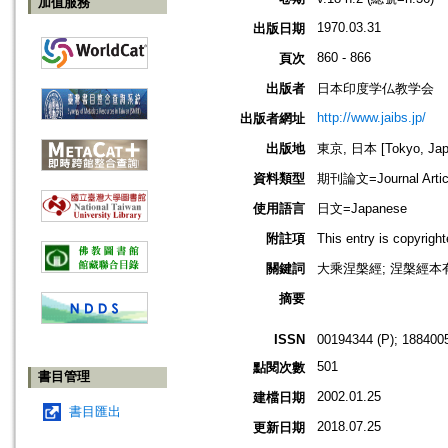
加值服務
1970.03.31
出版日期
860 - 866
頁次
出版者
日本印度学仏教学会
http://www.jaibs.jp/
出版者網址
出版地
東京, 日本 [Tokyo, Jap
資料類型
期刊論文=Journal Artic
使用語言
日文=Japanese
附註項
This entry is cop
關鍵詞
大乘涅槃經; 涅槃經本有
摘要
ISSN
00194344 (P); 1884005
501
點閱次數
書目管理
2002.01.25
建檔日期
書目匯出
2018.07.25
更新日期