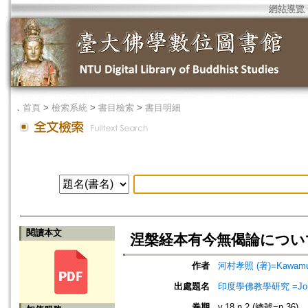
網站導覽
．
首頁
>
檢索系統
>
書目檢索
>
書目明細
閱讀本文
涅槃経本有今無偈論につい
作者
河村孝照 (著)=Kawamura
出處題名
印度學佛教學研究 =Journal 
卷期
v.18 n.2 (總號=n.36)