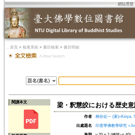
網站導覽
．
首頁
>
檢索系統
>
書目檢索
>
書目明細
閱讀本文
梁・釈慧皎における歴史意識
作者
桐谷征一 (著)=Kiriya, Sei
出處題名
印度學佛教學研究 =Journal 
卷期
v.20 n.2 (總號=n.40)