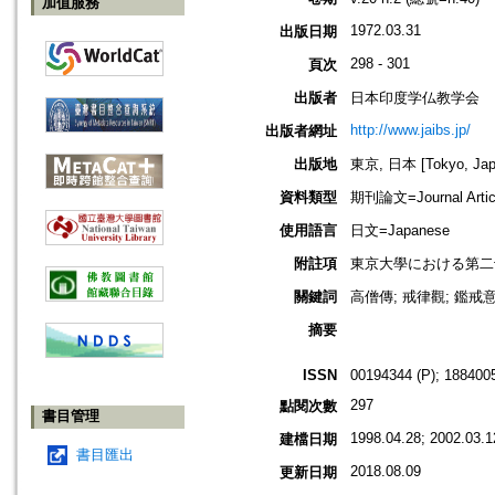
加值服務
1972.03.31
出版日期
298 - 301
頁次
出版者
日本印度学仏教学会
http://www.jaibs.jp/
出版者網址
出版地
東京, 日本 [Tokyo, Jap
資料類型
期刊論文=Journal Artic
使用語言
日文=Japanese
附註項
東京大學における第二十二回學術大會
關鍵詞
高僧傳; 戒律觀; 鑑戒意
摘要
ISSN
00194344 (P); 1884005
297
點閱次數
書目管理
1998.04.28; 2002.03.1
建檔日期
書目匯出
2018.08.09
更新日期