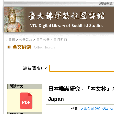
網站導覽
．
首頁
>
檢索系統
>
書目檢索
>
書目明細
閱讀本文
日本唯識研究 - 『本文抄』と『同学鈔
Japan
作者
太田久紀 (著)=Ota, Kyuk