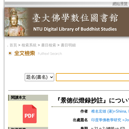
網站導覽
．
首頁
>
檢索系統
>
書目檢索
>
書目明細
閱讀本文
『景徳伝燈録抄註』につい
作者
椎名宏雄 (著)=Shiina, K
出處題名
印度學佛教學研究 =Journal 
卷期
v.21 n.2 (總號=n.42)