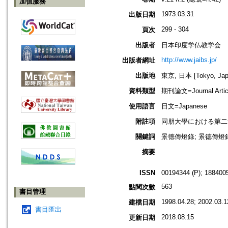
加值服務
1973.03.31
出版日期
299 - 304
頁次
出版者
日本印度学仏教学会
http://www.jaibs.jp/
出版者網址
出版地
東京, 日本 [Tokyo, Jap
資料類型
期刊論文=Journal Artic
使用語言
日文=Japanese
附註項
同朋大學における第二十三回學術大會
關鍵詞
景德傳燈錄; 景德傳燈
摘要
ISSN
00194344 (P); 1884005
563
點閱次數
書目管理
1998.04.28; 2002.03.1
建檔日期
書目匯出
2018.08.15
更新日期