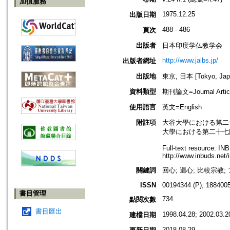
加值服務
1975.12.25
出版日期
488 - 486
頁次
出版者
日本印度学仏教学会
http://www.jaibs.jp/
出版者網址
出版地
東京, 日本 [Tokyo, Jap
資料類型
期刊論文=Journal Artic
使用語言
英文=English
附註項
大谷大學における第二十六回學術大會
大學における第二十七回學術大會紀要
Full-text resource: I
http://www.inbuds.net/
關鍵詞
回心; 迴心; 比較宗教; アビ
ISSN
00194344 (P); 1884005
書目管理
734
點閱次數
書目匯出
1998.04.28; 2002.03.2
建檔日期
2018.08.29