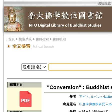
網站導覽
．
首頁
>
檢索系統
>
書目檢索
>
書目明細
閱讀本文
"Conversion" : Buddhist 
作者
アビト, ルベン=Habito, 
出處題名
印度學佛教學研究 =Journal 
卷期
v.24 n.1 (總號=n.47)