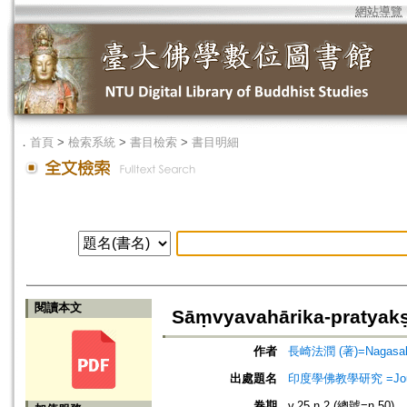
網站導覽
．
首頁
>
檢索系統
>
書目檢索
>
書目明細
閱讀本文
Sāṃvyavahārika-praty
作者
長崎法潤 (著)=Nagasaki,
出處題名
印度學佛教學研究 =Journal 
卷期
v.25 n.2 (總號=n.50)