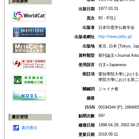
加值服務
1977.03.31
出版日期
82 - 87(L)
頁次
出版者
日本印度学仏教学会
http://www.jaibs.jp/
出版者網址
出版地
東京, 日本 [Tokyo, Jap
資料類型
期刊論文=Journal Artic
使用語言
日文=Japanese
附註項
愛知學院大學における第二十七回學
學院大學における第二十七回學術大會
關鍵詞
ジャイナ教
摘要
ISSN
00194344 (P); 1884005
597
點閱次數
書目管理
1998.04.28; 2002.04.2
建檔日期
書目匯出
2018.09.11
更新日期