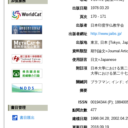
加值服務
1978.03.20
出版日期
170 - 171
頁次
出版者
日本印度学仏教学会
http://www.jaibs.jp/
出版者網址
出版地
東京, 日本 [Tokyo, Jap
資料類型
期刊論文=Journal Artic
使用語言
日文=Japanese
附註項
日本大學における第二十八回學術大
大學における第二十七回學術大會紀要
關鍵詞
ブラフマン; インド;
摘要
ISSN
00194344 (P); 1884005
書目管理
477
點閱次數
書目匯出
1998.04.28; 2002.04.2
建檔日期
2018.09.19
更新日期