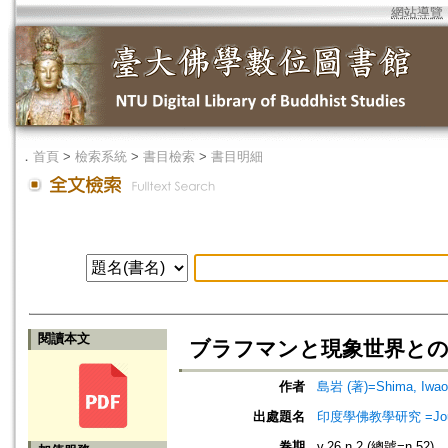
網站導覽
．
首頁
>
檢索系統
>
書目檢索
>
書目明細
閱讀本文
ブラフマンと現象世界との関
作者
島岩 (著)=Shima, Iwao 
出處題名
印度學佛教學研究 =Journal 
卷期
v.26 n.2 (總號=n.52)