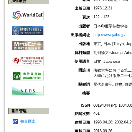
加值服務
1978.12.31
出版日期
122 - 123
頁次
出版者
日本印度学仏教学会
http://www.jaibs.jp/
出版者網址
出版地
東京, 日本 [Tokyo, Jap
資料類型
期刊論文=Journal Artic
使用語言
日文=Japanese
附註項
佛教大學における第二十九回學術大
大學における第二十七回學術大會紀要
關鍵詞
歷代名畫記; 維摩; 龐居
摘要
ISSN
00194344 (P); 1884005
書目管理
461
點閱次數
書目匯出
1998.04.28; 2002.04.2
建檔日期
2018.09.26
更新日期