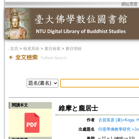
網站導覽
．
首頁
>
檢索系統
>
書目檢索
>
書目明細
閱讀本文
維摩と龐居士
作者
古賀英彦 (著)=Koga, Hid
出處題名
印度學佛教學研究 =Journal 
卷期
v.27 n.1 (總號=n.53)