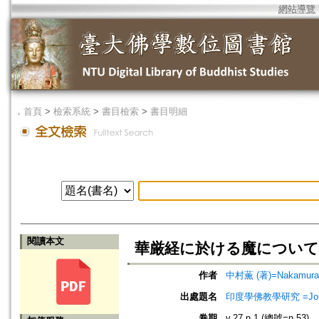
網站導覽
．
首頁
>
檢索系統
>
書目檢索
>
書目明細
閱讀本文
華厳経に於ける魔について
作者
中村薫 (著)=Nakamura, 
出處題名
印度學佛教學研究 =Journal 
卷期
v.27 n.1 (總號=n.53)