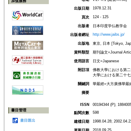
加值服務
1978.12.31
出版日期
124 - 125
頁次
出版者
日本印度学仏教学会
http://www.jaibs.jp/
出版者網址
出版地
東京, 日本 [Tokyo, Jap
資料類型
期刊論文=Journal Artic
使用語言
日文=Japanese
附註項
佛教大學における第二十九回學術大
大學における第二十七回學術大會紀要
關鍵詞
華嚴經=大方廣佛華嚴經;
摘要
ISSN
00194344 (P); 1884005
書目管理
598
點閱次數
書目匯出
1998.04.28; 2002.04.2
建檔日期
2018.09.25
更新日期