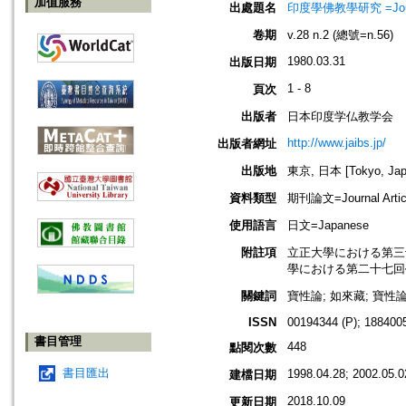
加值服務
出處題名
印度學佛教學研究 =Journal 
卷期
v.28 n.2 (總號=n.56)
1980.03.31
出版日期
1 - 8
頁次
出版者
日本印度学仏教学会
http://www.jaibs.jp/
出版者網址
出版地
東京, 日本 [Tokyo, Jap
資料類型
期刊論文=Journal Artic
使用語言
日文=Japanese
附註項
立正大學における第三十回學術大會
學における第二十七回學術大會紀要(
關鍵詞
寶性論; 如來藏; 寶性
ISSN
00194344 (P); 1884005
書目管理
448
點閱次數
書目匯出
1998.04.28; 2002.05.0
建檔日期
2018.10.09
更新日期