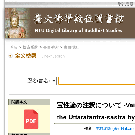
網站導覽
．
首頁
>
檢索系統
>
書目檢索
>
書目明細
閱讀本文
宝性論の注釈について -Vairocan
the Uttaratantra-sastra b
作者
中村瑞隆 (著)=Nakamura,