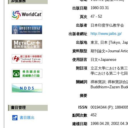
加值服務
1980.03.31
出版日期
47 - 52
頁次
出版者
日本印度学仏教学会
http://www.jaibs.jp/
出版者網址
出版地
東京, 日本 [Tokyo, Jap
資料類型
期刊論文=Journal Artic
使用語言
日文=Japanese
附註項
立正大學における第三十回學術大會
學における第二十七回學術大會紀要(
關鍵詞
禪林寶訓; 禪林寶訓合註
Buddhism=Zazen 
摘要
ISSN
00194344 (P); 1884005
書目管理
452
點閱次數
書目匯出
1998.04.28; 2002.04.3
建檔日期