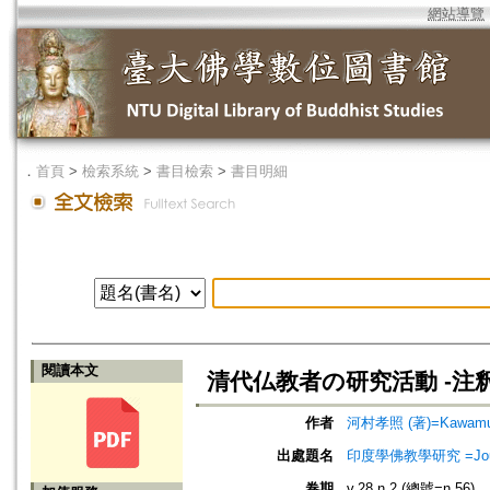
網站導覽
．
首頁
>
檢索系統
>
書目檢索
>
書目明細
閱讀本文
清代仏教者の研究活動 -注
作者
河村孝照 (著)=Kawamura
出處題名
印度學佛教學研究 =Journal 
卷期
v.28 n.2 (總號=n.56)