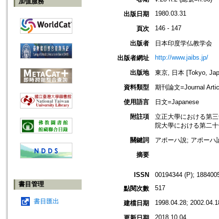
加值服務
1980.03.31
出版日期
146 - 147
頁次
出版者
日本印度学仏教学会
http://www.jaibs.jp/
出版者網址
出版地
東京, 日本 [Tokyo, Jap
資料類型
期刊論文=Journal Artic
使用語言
日文=Japanese
附註項
立正大學における第三十回學術大會紀
院大學における第二十七回學術大會紀
關鍵詞
アポーハ說; アポーハ論
摘要
ISSN
00194344 (P); 1884005
書目管理
517
點閱次數
書目匯出
1998.04.28; 2002.04.1
建檔日期
2018.10.04
更新日期