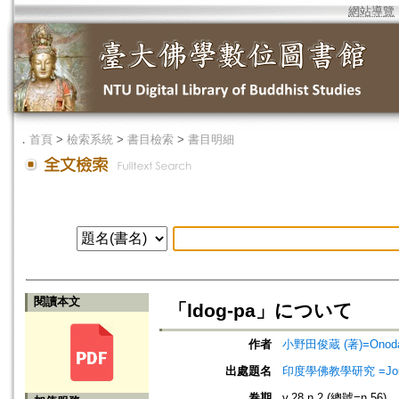
網站導覽
．
首頁
>
檢索系統
>
書目檢索
>
書目明細
閱讀本文
「ldog-pa」について
作者
小野田俊蔵 (著)=Onoda, 
出處題名
印度學佛教學研究 =Journal 
卷期
v.28 n.2 (總號=n.56)