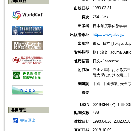
加值服務
1980.03.31
出版日期
264 - 267
頁次
出版者
日本印度学仏教学会
http://www.jaibs.jp/
出版者網址
出版地
東京, 日本 [Tokyo, Jap
資料類型
期刊論文=Journal Artic
使用語言
日文=Japanese
附註項
立正大學における第三十回學術大會紀
院大學における第二十七回學術大會紀
關鍵詞
中國; 中國佛教; 天台
摘要
ISSN
00194344 (P); 1884005
書目管理
488
點閱次數
書目匯出
1998.04.28; 2002.05.0
建檔日期
2018.10.09
更新日期