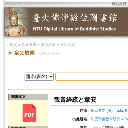
網站導覽
．
首頁
>
檢索系統
>
書目檢索
>
書目明細
閱讀本文
観音経疏と章安
作者
多田孝文 (著)=Tada, Kob
出處題名
印度學佛教學研究 =Journal 
卷期
v.28 n.2 (總號=n.56)