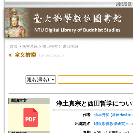
網站導覽
．
首頁
>
檢索系統
>
書目檢索
>
書目明細
閱讀本文
浄土真宗と西田哲学につい
作者
橋本芳契 (著)=Hashimoto
出處題名
印度學佛教學研究 =Journal 
卷期
v.29 n.1 (總號=n.57)