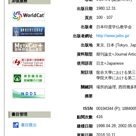
加值服務
1980.12.31
出版日期
100 - 107
頁次
出版者
日本印度学仏教学会
http://www.jaibs.jp/
出版者網址
出版地
東京, 日本 [Tokyo, Jap
資料類型
期刊論文=Journal Artic
使用語言
日文=Japanese
附註項
龍谷大學における第三十一回學術大會
學院大學における第二十七回學術大會
關鍵詞
場所的論理; 西田幾多郎
摘要
ISSN
00194344 (P); 1884005
書目管理
416
點閱次數
書目匯出
1998.04.28; 2002.05.0
建檔日期
2018.10.11
更新日期