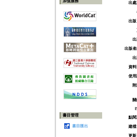
加值服務
出處
出版
出
出版者
出
資料
使用
附
關
書目管理
點閱
書目匯出
建檔
更新