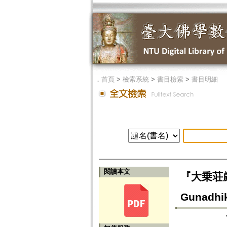
．
首頁
>
檢索系統
>
書目檢索
>
書目明細
閱讀本文
『大乗荘厳経
Gunadhik