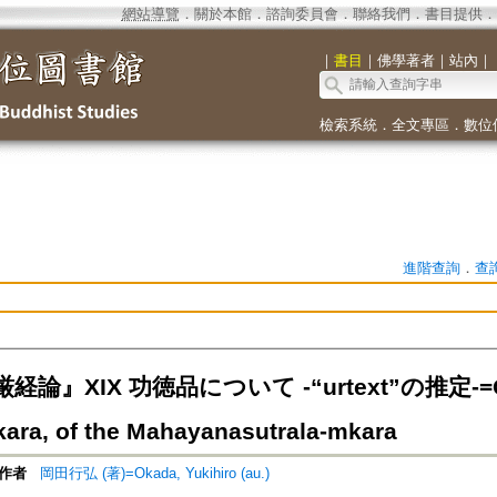
網站導覽
．
關於本館
．
諮詢委員會
．
聯絡我們
．
書目提供
．
｜
書目
｜
佛學著者
｜
站內
｜
檢索系統
．
全文專區
．
數位
進階查詢
．
查
論』XIX 功徳品について -“urtext”の推定-=On 
ara, of the Mahayanasutrala-mkara
作者
岡田行弘 (著)=Okada, Yukihiro (au.)