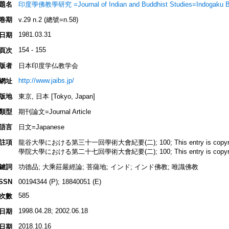
題名
印度學佛教學研究 =Journal of Indian and Buddhist Studies=Indogaku 
卷期
v.29 n.2 (總號=n.58)
1981.03.31
日期
154 - 155
頁次
版者
日本印度学仏教学会
http://www.jaibs.jp/
網址
版地
東京, 日本 [Tokyo, Japan]
類型
期刊論文=Journal Article
語言
日文=Japanese
註項
龍谷大學における第三十一回學術大會紀要(二); 100; This entry is copyrighted
學院大學における第二十七回學術大會紀要(二); 100; This entry is copyrighted
鍵詞
功德品; 大乘莊嚴經論; 菩薩地; インド; インド佛教; 唯識佛教
ISSN
00194344 (P); 18840051 (E)
585
次數
1998.04.28; 2002.06.18
日期
2018.10.16
日期