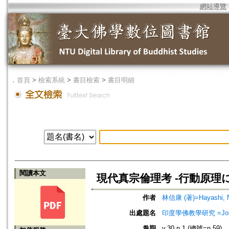
網站導覽
．
首頁
>
檢索系統
>
書目檢索
>
書目明細
閱讀本文
現代真宗倫理考 -行動原理
作者
林信康 (著)=Hayashi, N
出處題名
印度學佛教學研究 =Journal 
卷期
v.30 n.1 (總號=n.59)