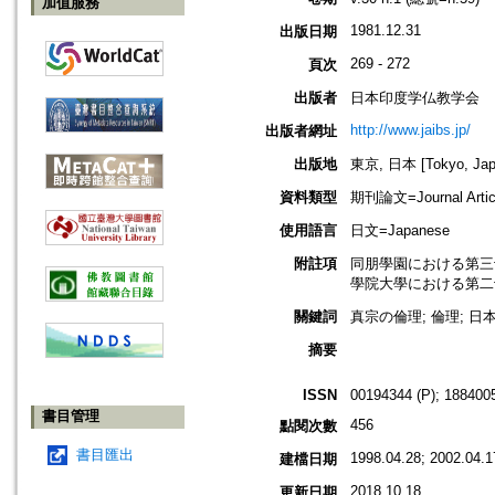
加值服務
1981.12.31
出版日期
269 - 272
頁次
出版者
日本印度学仏教学会
http://www.jaibs.jp/
出版者網址
出版地
東京, 日本 [Tokyo, Jap
資料類型
期刊論文=Journal Artic
使用語言
日文=Japanese
附註項
同朋學園における第三十二回學術大會
學院大學における第二十七回學術大會
關鍵詞
真宗の倫理; 倫理; 日本
摘要
ISSN
00194344 (P); 1884005
書目管理
456
點閱次數
書目匯出
1998.04.28; 2002.04.1
建檔日期
2018.10.18
更新日期