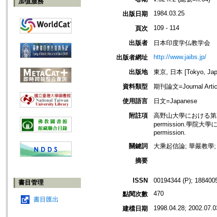
加值服務
1984.03.25
出版日期
109 - 114
頁次
出版者
日本印度学仏教学会
http://www.jaibs.jp/
出版者網址
出版地
東京, 日本 [Tokyo, Jap
資料類型
期刊論文=Journal Artic
使用語言
日文=Japanese
附註項
高野山大學における第三十四回學術
permission.學院大學にお
permission.
關鍵詞
大乘起信論; 華嚴教學;
摘要
ISSN
00194344 (P); 1884005
書目管理
470
點閱次數
書目匯出
1998.04.28; 2002.07.0
建檔日期