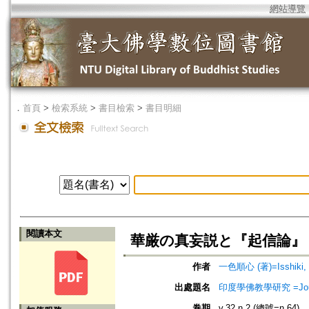
網站導覽
．
首頁
>
檢索系統
>
書目檢索
>
書目明細
閱讀本文
華厳の真妄説と『起信論』
作者
一色順心 (著)=Isshiki, J
出處題名
印度學佛教學研究 =Journal 
卷期
v.32 n.2 (總號=n.64)