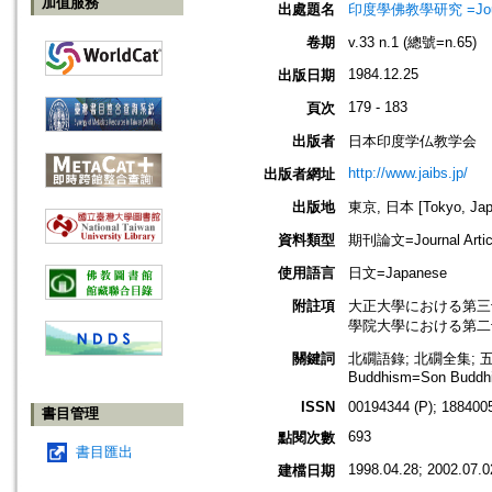
加值服務
出處題名
印度學佛教學研究 =Journal 
卷期
v.33 n.1 (總號=n.65)
1984.12.25
出版日期
179 - 183
頁次
出版者
日本印度学仏教学会
http://www.jaibs.jp/
出版者網址
出版地
東京, 日本 [Tokyo, Jap
資料類型
期刊論文=Journal Artic
使用語言
日文=Japanese
附註項
大正大學における第三十五回學術大會
學院大學における第二十七回學術大會
關鍵詞
北礀語錄; 北礀全集; 五山
Buddhism=Son Buddh
ISSN
00194344 (P); 1884005
書目管理
693
點閱次數
書目匯出
1998.04.28; 2002.07.0
建檔日期