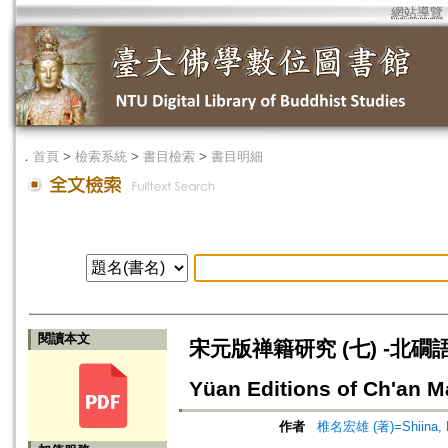
網站導覽
．
首頁
>
檢索系統
>
書目檢索
>
書目明細
閱讀本文
宋元版禅籍研究 (七) -北礀語
Yüan Editions of Ch'an M
作者
椎名宏雄 (著)=Shiina, K