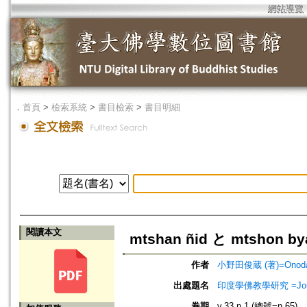
網站導覽
．
首頁
>
檢索系統
>
書目檢索
>
書目明細
閱讀本文
mtshan ñid と mtshon 
作者
小野田俊蔵 (著)=Onoda, 
出處題名
印度學佛教學研究 =Journal 
卷期
v.33 n.1 (總號=n.65)