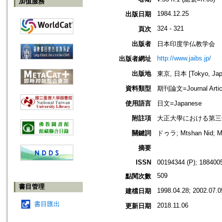
加值服務
1984.12.25
出版日期
324 - 321
頁次
出版者
日本印度学仏教学会
http://www.jaibs.jp/
出版者網址
出版地
東京, 日本 [Tokyo, Jap
資料類型
期刊論文=Journal Artic
使用語言
日文=Japanese
附註項
大正大學における第三十五回學術大會
關鍵詞
ドゥラ; Mtshan Ni
摘要
ISSN
00194344 (P); 1884005
509
點閱次數
書目管理
1998.04.28; 2002.07.0
建檔日期
書目匯出
2018.11.06
更新日期