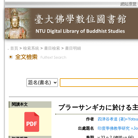
網站導覽
．
首頁
>
檢索系統
>
書目檢索
>
書目明細
閱讀本文
プラーサンギカに於ける主張 (P
作者
四津谷孝道 (著)=Yotsuya
出處題名
印度學佛教學研究 =Journal 
卷期
v.33 n.2 (總號=n.66)