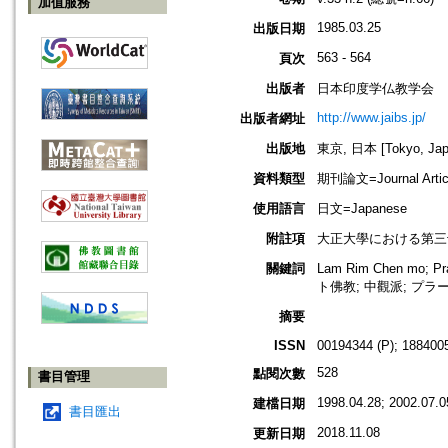
加值服務
1985.03.25
出版日期
563 - 564
頁次
出版者
日本印度学仏教学会
http://www.jaibs.jp/
出版者網址
出版地
東京, 日本 [Tokyo, Jap
資料類型
期刊論文=Journal Artic
使用語言
日文=Japanese
附註項
大正大學における第三十五回學術大會
關鍵詞
Lam Rim Chen mo;
ト佛教; 中觀派; プラ
摘要
ISSN
00194344 (P); 1884005
528
點閱次數
書目管理
1998.04.28; 2002.07.0
建檔日期
書目匯出
2018.11.08
更新日期