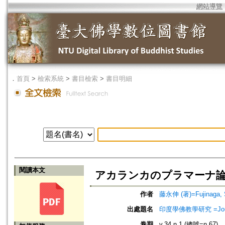
網站導覽
．
首頁
>
檢索系統
>
書目檢索
>
書目明細
閱讀本文
アカランカのプラマーナ
作者
藤永伸 (著)=Fujinaga, S
出處題名
印度學佛教學研究 =Journal 
卷期
v.34 n.1 (總號=n.67)