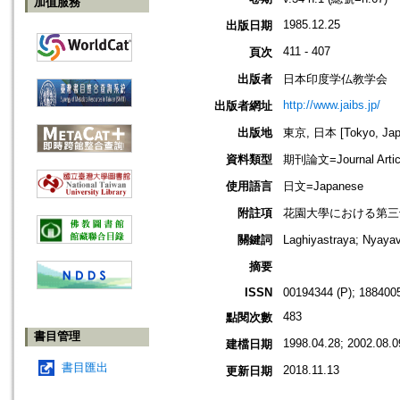
加值服務
1985.12.25
出版日期
411 - 407
頁次
出版者
日本印度学仏教学会
http://www.jaibs.jp/
出版者網址
出版地
東京, 日本 [Tokyo, Jap
資料類型
期刊論文=Journal Artic
使用語言
日文=Japanese
附註項
花園大學における第三十六回學術大學
關鍵詞
Laghiyastraya; 
摘要
ISSN
00194344 (P); 1884005
483
點閱次數
書目管理
1998.04.28; 2002.08.0
建檔日期
書目匯出
2018.11.13
更新日期