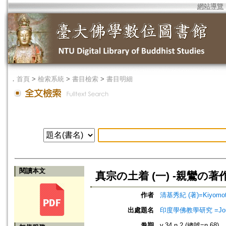
網站導覽
．
首頁
>
檢索系統
>
書目檢索
>
書目明細
閱讀本文
真宗の土着 (一) -親鸞の
作者
清基秀紀 (著)=Kiyomoto, 
出處題名
印度學佛教學研究 =Journal 
卷期
v.34 n.2 (總號=n.68)