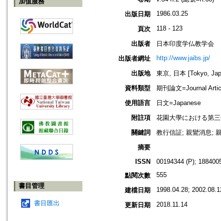
加值服務
1986.03.25
出版日期
118 - 123
頁次
出版者
日本印度学仏教学会
http://www.jaibs.jp/
出版者網址
出版地
東京, 日本 [Tokyo, Jap
資料類型
期刊論文=Journal Artic
使用語言
日文=Japanese
附註項
花園大學における第三十六回學術大學
關鍵詞
教行信証; 親鸞消息; 親
摘要
ISSN
00194344 (P); 1884005
555
點閱次數
書目管理
1998.04.28; 2002.08.1
建檔日期
書目匯出
2018.11.14
更新日期