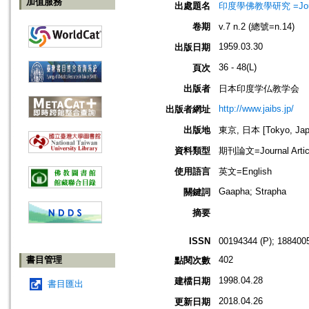
加值服務
出處題名
印度學佛教學研究 =Journal 
卷期
v.7 n.2 (總號=n.14)
1959.03.30
出版日期
36 - 48(L)
頁次
出版者
日本印度学仏教学会
http://www.jaibs.jp/
出版者網址
出版地
東京, 日本 [Tokyo, Jap
資料類型
期刊論文=Journal Artic
使用語言
英文=English
Gaapha; Strapha
關鍵詞
摘要
ISSN
00194344 (P); 1884005
書目管理
402
點閱次數
1998.04.28
建檔日期
書目匯出
2018.04.26
更新日期