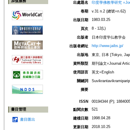
加值服務
出處題名
印度學佛教學研究 =Journal 
卷期
v.31 n.2 (總號=n.62)
1983.03.25
出版日期
8 - 12(L)
頁次
出版者
日本印度学仏教学会
http://www.jaibs.jp/
出版者網址
出版地
東京, 日本 [Tokyo, Jap
資料類型
期刊論文=Journal Artic
使用語言
英文=English
關鍵詞
Suvikrantavikramip
摘要
ISSN
00194344 (P); 1884005
書目管理
521
點閱次數
1998.04.28
建檔日期
書目匯出
2018.10.25
更新日期