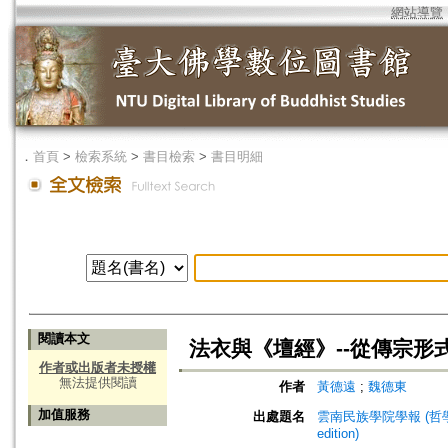
網站導覽
．
首頁
>
檢索系統
>
書目檢索
>
書目明細
閱讀本文
法衣與《壇經》--從傳宗形
作者或出版者未授權
無法提供閱讀
作者
黃德遠
;
魏德東
加值服務
出處題名
雲南民族學院學報 (哲學社會科學版)=
edition)