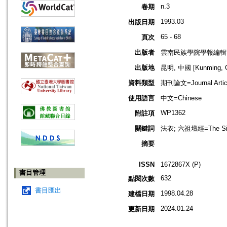
n.3
卷期
1993.03
出版日期
65 - 68
頁次
出版者
雲南民族學院學報編輯
出版地
昆明, 中國 [Kunming, C
資料類型
期刊論文=Journal Artic
使用語言
中文=Chinese
WP1362
附註項
關鍵詞
法衣; 六祖壇經=The Sixth
摘要
ISSN
1672867X (P)
書目管理
632
點閱次數
書目匯出
1998.04.28
建檔日期
2024.01.24
更新日期