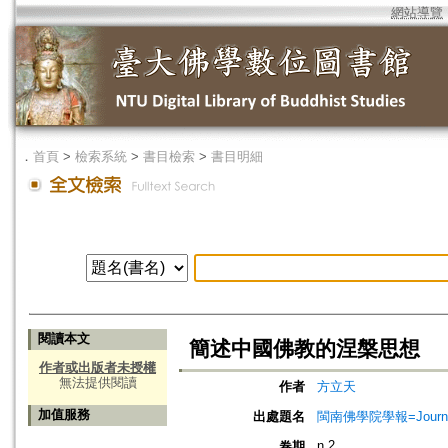
網站導覽
．
首頁
>
檢索系統
>
書目檢索
>
書目明細
閱讀本文
簡述中國佛教的涅槃思想
作者或出版者未授權
無法提供閱讀
作者
方立天
加值服務
出處題名
閩南佛學院學報=Journal of
n.2
卷期