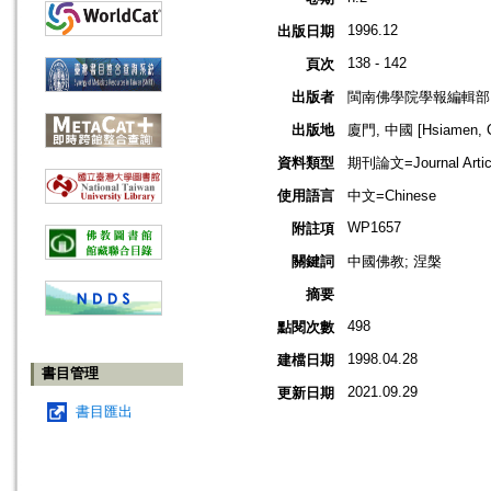
1996.12
出版日期
138 - 142
頁次
出版者
閩南佛學院學報編輯部
出版地
廈門, 中國 [Hsiamen, C
資料類型
期刊論文=Journal Artic
使用語言
中文=Chinese
WP1657
附註項
關鍵詞
中國佛教; 涅槃
摘要
498
點閱次數
1998.04.28
建檔日期
書目管理
2021.09.29
更新日期
書目匯出