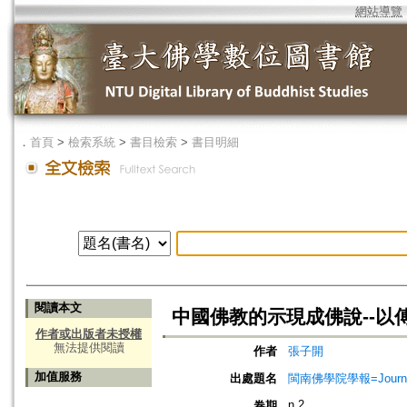
網站導覽
．
首頁
>
檢索系統
>
書目檢索
>
書目明細
閱讀本文
中國佛教的示現成佛說--以
作者或出版者未授權
無法提供閱讀
作者
張子開
加值服務
出處題名
閩南佛學院學報=Journal of
n.2
卷期