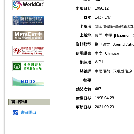
1996.12
出版日期
143 - 147
頁次
出版者
閩南佛學院學報編輯部
出版地
廈門, 中國 [Hsiamen, C
資料類型
期刊論文=Journal Artic
使用語言
中文=Chinese
WP1
附註項
關鍵詞
中國佛教; 示現成佛說
摘要
487
點閱次數
1998.04.28
建檔日期
書目管理
2021.09.29
更新日期
書目匯出