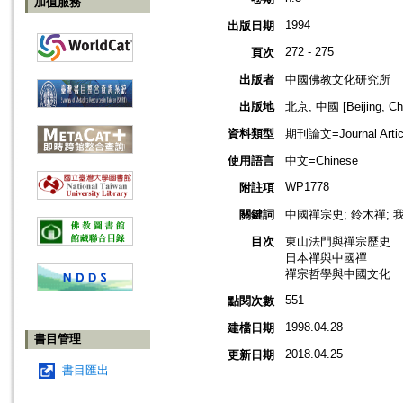
加值服務
1994
出版日期
272 - 275
頁次
出版者
中國佛教文化研究所
出版地
北京, 中國 [Beijing, Ch
資料類型
期刊論文=Journal Artic
使用語言
中文=Chinese
WP1778
附註項
關鍵詞
中國禪宗史; 鈴木禪; 我
目次
東山法門與禪宗歷史
日本禪與中國禪
禪宗哲學與中國文化
551
點閱次數
1998.04.28
建檔日期
書目管理
2018.04.25
更新日期
書目匯出