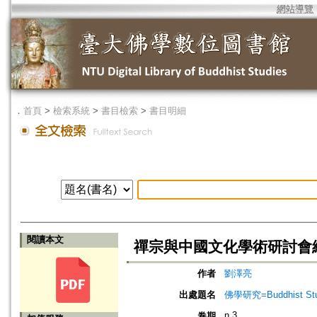
網站導覽
．
首頁
>
檢索系統
>
書目檢索
>
書目明細
閱讀本文
禪宗與中國文化學術研討會
作者
劉澤亮
出處題名
佛學研究=Buddhist Studi
n.3
卷期