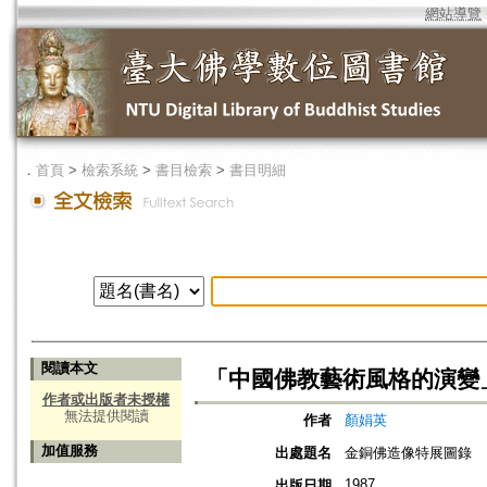
網站導覽
．
首頁
>
檢索系統
>
書目檢索
>
書目明細
閱讀本文
「中國佛教藝術風格的演變
作者或出版者未授權
無法提供閱讀
作者
顏娟英
加值服務
出處題名
金銅佛造像特展圖錄
1987
出版日期