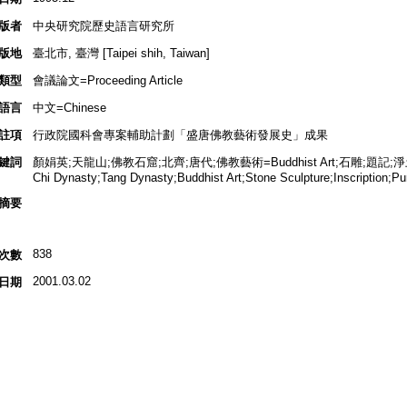
版者
中央研究院歷史語言研究所
版地
臺北市, 臺灣 [Taipei shih, Taiwan]
類型
會議論文=Proceeding Article
語言
中文=Chinese
註項
行政院國科會專案輔助計劃「盛唐佛教藝術發展史」成果
鍵詞
顏娟英;天龍山;佛教石窟;北齊;唐代;佛教藝術=Buddhist Art;石雕;題記;淨土;T'ien-
Chi Dynasty;Tang Dynasty;Buddhist Art;Stone Sculpture;Inscription;Pu
摘要
838
次數
2001.03.02
日期