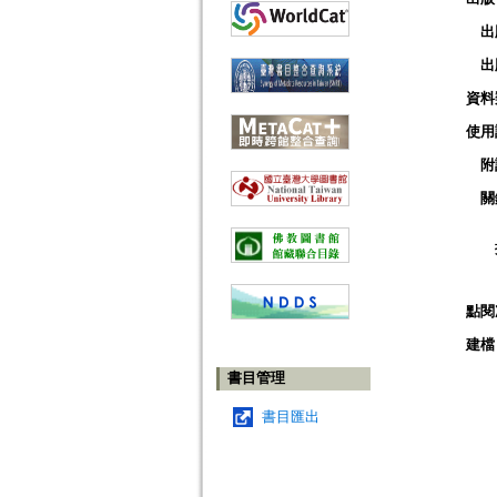
出
出
資料
使用
附
關
點閱
建檔
書目管理
書目匯出