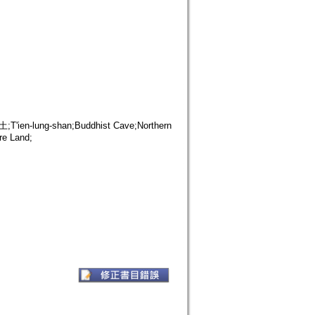
lung-shan;Buddhist Cave;Northern
re Land;