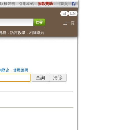
版權聲明
．
引用本站
．
捐款贊助
．
回首頁
．
日
EN
上一頁
佛典
．
語言教學
．
相關連結
詢歷史
．
使用說明