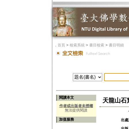
．
首頁
>
檢索系統
>
書目檢索
>
書目明細
閱讀本文
天龍山石
作者或出版者未授權
無法提供閱讀
加值服務
出處
出版