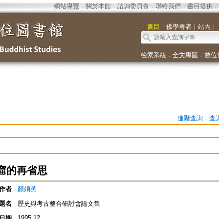
網站導覽
．
關於本館
．
諮詢委員會
．
聯絡我們
．
書目提供
．
｜
書目
｜
佛學著者
｜
站內
｜
檢索系統
．
全文專區
．
數位
進階查詢
．
查
窟的再省思
作者
顏娟英
題名
歷史與考古整合研討會論文集
1995.12
日期