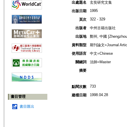
出處題名
玄奘研究文集
1995
出版日期
322 - 329
頁次
出版者
中州古籍出版社
出版地
鄭州, 中國 [Zhengzhou,
資料類型
期刊論文=Journal Artic
使用語言
中文=Chinese
關鍵詞
法師=Master
摘要
733
點閱次數
1998.04.28
建檔日期
書目管理
書目匯出