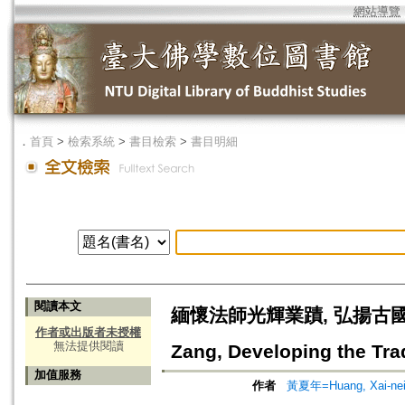
網站導覽
．
首頁
>
檢索系統
>
書目檢索
>
書目明細
閱讀本文
緬懷法師光輝業蹟, 弘揚古國傳統文化=
作者或出版者未授權
無法提供閱讀
Zang, Developing the Trad
加值服務
作者
黃夏年=Huang, Xai-ne