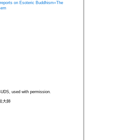
orts on Esoteric Buddhism=The
isem
S, used with permission.
弘法大師