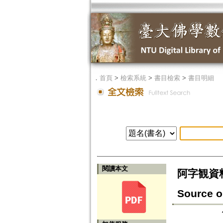
．
首頁
>
檢索系統
>
書目檢索
>
書目明細
閱讀本文
阿字観資料と
Source o