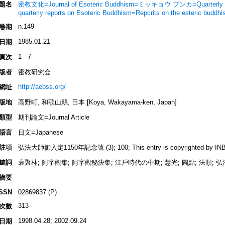
題名
密教文化=Journal of Esoteric Buddhism=ミッキョウ ブンカ=Quarterly rep
quarterly reports on Esoteric Buddhism=Repcrits on the esteric buddh
n.149
卷期
1985.01.21
日期
1 - 7
頁次
版者
密教研究会
http://aebss.org/
網址
版地
高野町, 和歌山縣, 日本 [Koya, Wakayama-ken, Japan]
類型
期刊論文=Journal Article
語言
日文=Japanese
註項
弘法大師御入定1150年記念號 (3); 100; This entry is copyrighted by INBUD
鍵詞
裒聚林; 阿字觀集; 阿字觀秘決集; 江戶時代の中期; 慧光; 圓點; 法順; 
摘要
ISSN
02869837 (P)
313
次數
1998.04.28; 2002.09.24
日期