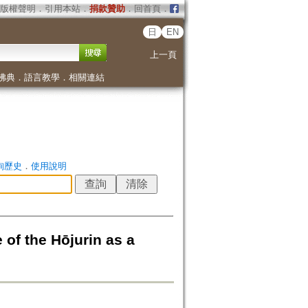
版權聲明
．
引用本站
．
捐款贊助
．
回首頁
．
日
EN
上一頁
佛典
．
語言教學
．
相關連結
詢歷史
．
使用說明
he Hōjurin as a