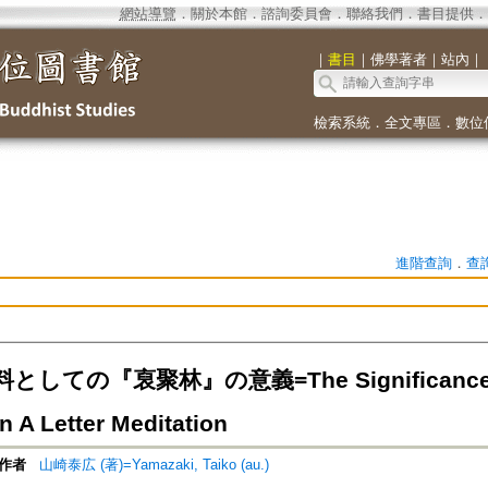
網站導覽
．
關於本館
．
諮詢委員會
．
聯絡我們
．
書目提供
．
｜
書目
｜
佛學著者
｜
站內
｜
檢索系統
．
全文專區
．
數位
進階查詢
．
查
しての『裒聚林』の意義=The Significance of t
n A Letter Meditation
作者
山崎泰広 (著)=Yamazaki, Taiko (au.)