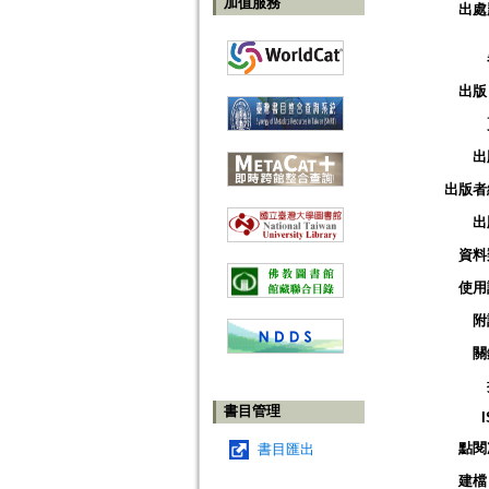
加值服務
出處
出版
出
出版者
出
資料
使用
附
關
書目管理
點閱
書目匯出
建檔