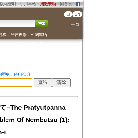
版權聲明
．
引用本站
．
捐款贊助
．
回首頁
．
日
EN
上一頁
佛典
．
語言教學
．
相關連結
詢歷史
．
使用說明
e Pratyutpanna-
lem Of Nembutsu (1):
-i