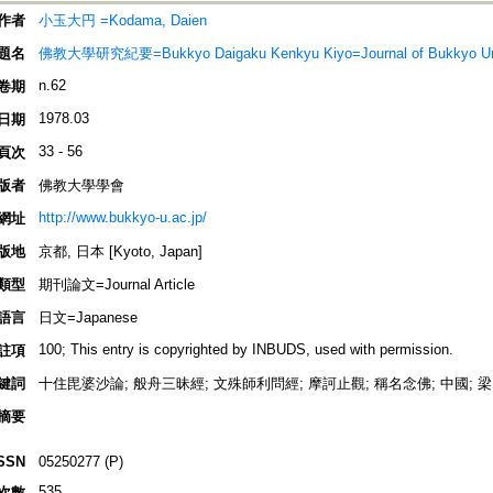
作者
小玉大円 =Kodama, Daien
題名
佛教大學研究紀要=Bukkyo Daigaku Kenkyu Kiyo=Journal of Bukkyo Uni
n.62
卷期
1978.03
日期
33 - 56
頁次
版者
佛教大學學會
http://www.bukkyo-u.ac.jp/
網址
版地
京都, 日本 [Kyoto, Japan]
類型
期刊論文=Journal Article
語言
日文=Japanese
100; This entry is copyrighted by INBUDS, used with permission.
註項
鍵詞
十住毘婆沙論; 般舟三昧經; 文殊師利問經; 摩訶止觀; 稱名念佛; 中國; 梁
摘要
SSN
05250277 (P)
535
次數