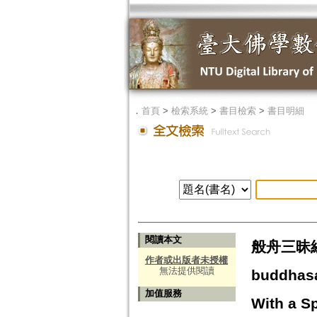
．
首頁
>
檢索系統
>
書目檢索
>
書目明細
閱讀本文
般舟三昧経と
作者或出版者未授權
無法提供閱讀
buddhasa
加值服務
With a Sp