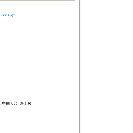
versity
; 中國天台; 淨土教