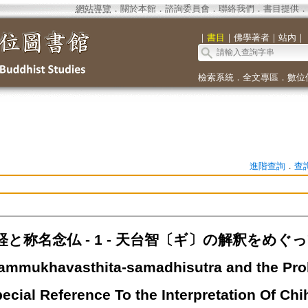
網站導覽
．
關於本館
．
諮詢委員會
．
聯絡我們
．
書目提供
．
｜
書目
｜
佛學著者
｜
站內
｜
檢索系統
．
全文專區
．
數位
進階查詢
．
查
称名念仏 - 1 - 天台智〔ギ〕の解釈をめぐって=Th
mmukhavasthita-samadhisutra and the Prob
ecial Reference To the Interpretation Of Chih