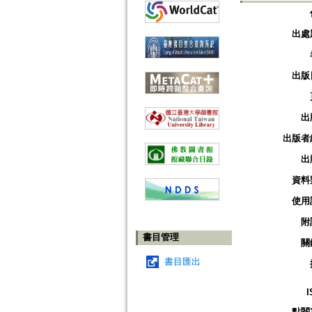
出處
出版
出
出版者
出
資料
使用
附
書目管理
關
書目匯出
I
點閱