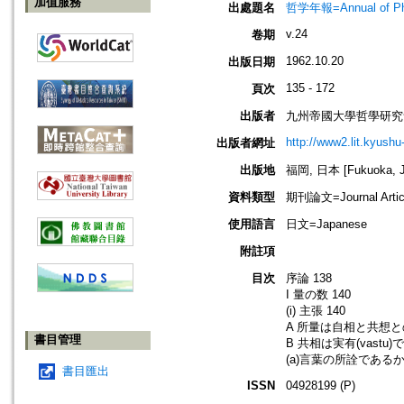
加值服務
出處題名
哲学年報=Annual of 
v.24
卷期
1962.10.20
出版日期
135 - 172
頁次
出版者
九州帝國大學哲學研究
http://www2.lit.kyushu
出版者網址
出版地
福岡, 日本 [Fukuoka, J
資料類型
期刊論文=Journal Artic
使用語言
日文=Japanese
附註項
目次
序論 138
I 量の数 140
(i) 主張 140
A 所量は自相と共想との
書目管理
B 共相は実有(vastu)
(a)言葉の所詮であるから
書目匯出
ISSN
04928199 (P)