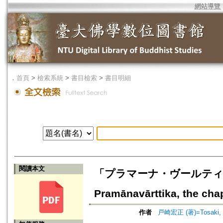
網站導覽
．
首頁
>
檢索系統
>
書目檢索
>
書目明細
閱讀本文
「プラマーナ・ヴールティカ」
Pramānavārttika, the chap
作者
戸崎宏正 (著)=Tosaki, H